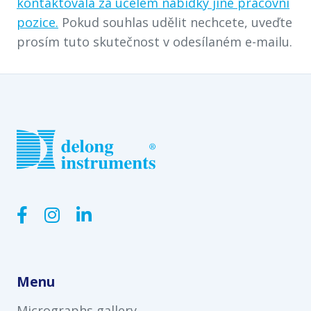
kontaktovala za účelem nabídky jiné pracovní
pozice.
Pokud souhlas udělit nechcete, uveďte
prosím tuto skutečnost v odesílaném e-mailu.



Menu
Micrographs gallery